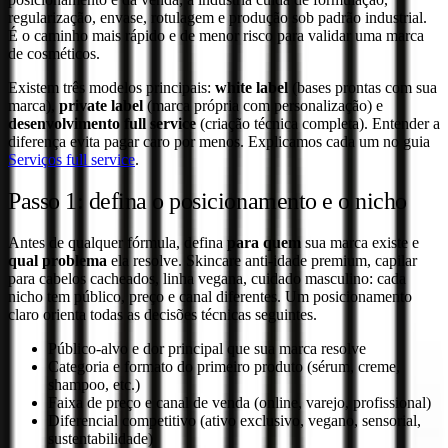
regularização, envase, rotulagem e produção sob padrão industrial.
É o caminho mais rápido e de menor risco para validar uma marca
de cosméticos.
Existem três modelos principais:
white label
(bases prontas com sua
marca),
private label
(marca própria com personalização) e
desenvolvimento full service
(criação técnica completa). Entender a
diferença evita pagar caro por menos. Explicamos cada um no guia
Serviços full service
.
Passo 1: defina o posicionamento e o nicho
Antes de qualquer fórmula, defina
para quem
sua marca existe e
qual problema
ela resolve. Skincare anti-idade premium, capilar
para cabelos cacheados, linha vegana, cuidado masculino: cada
nicho tem público, preço e canal diferentes. Um posicionamento
claro orienta todas as decisões técnicas seguintes.
Público-alvo e dor principal que sua marca resolve
Categoria e formato do primeiro produto (sérum, creme,
shampoo, etc.)
Faixa de preço e canal de venda (online, varejo, profissional)
Diferencial competitivo (ativo exclusivo, vegano, sensorial,
sustentabilidade)