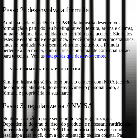
Passo 2: desenvolva a fórmula
Aqui sua ideia vira ciência. O P&D da indústria desenvolve a
formulação a partir do seu briefing (ativos, textura, aroma e claims),
ou parte de uma base validada do portfólio para acelerar. São feitos
testes de estabilidade e segurança, e você aprova uma amostra física
antes de produzir. No desenvolvimento exclusivo, a fórmula
pertence à sua marca, com restrição contratual de comercialização
para terceiros. Veja as
categorias que desenvolvemos
.
SUA FÓRMULA FICA PROTEGIDA?
Sim. Em indústrias sérias, todo projeto começa com NDA (acordo
de confidencialidade). No desenvolvimento personalizado, a
fórmula é proprietária da sua marca.
Passo 3: regularize na ANVISA
Nenhum cosmético pode ser vendido sem regularização.
Dependendo do grau de risco do produto, é necessária
notificação
ou
registro
junto à ANVISA. Uma indústria full service conduz
essa etapa para você, com a documentação técnica correta. Para