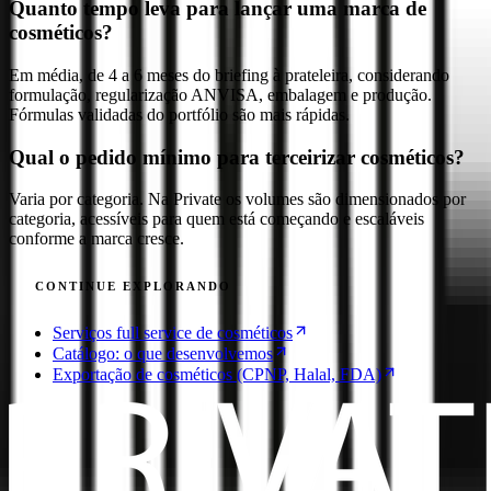
Quanto tempo leva para lançar uma marca de
cosméticos?
Em média, de 4 a 6 meses do briefing à prateleira, considerando
formulação, regularização ANVISA, embalagem e produção.
Fórmulas validadas do portfólio são mais rápidas.
Qual o pedido mínimo para terceirizar cosméticos?
Varia por categoria. Na Private os volumes são dimensionados por
categoria, acessíveis para quem está começando e escaláveis
conforme a marca cresce.
CONTINUE EXPLORANDO
Serviços full service de cosméticos
Catálogo: o que desenvolvemos
Exportação de cosméticos (CPNP, Halal, FDA)