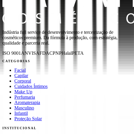
Indústria full service de desenvolvimento e terceirização de
cosméticos premium. Da fórmula à produção, com estratégia,
qualidade e parceria real.
ISO 9001
ANVISA
FDA
CPNP
Halal
PETA
CATEGORIAS
Facial
Capilar
Corporal
Cuidados Íntimos
Make Up
Perfumaria
Aromaterapia
Masculino
Infantil
Proteção Solar
INSTITUCIONAL