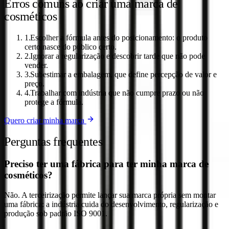
Erros comuns ao criar uma marca de
cosméticos
1
.
Escolher a fórmula antes do posicionamento: o produto
certo nasce do público certo.
2
.
Ignorar a regularização e descobrir tarde que não pode
vender.
3
.
Subestimar a embalagem, que define percepção de valor e
preço.
4
.
Trabalhar com indústria que não cumpre prazo ou não
protege a fórmula.
Quero criar minha marca
Perguntas frequentes
Preciso ter uma fábrica para ter minha marca de
cosméticos?
Não. A terceirização permite lançar sua marca própria sem montar
uma fábrica: a indústria cuida do desenvolvimento, regularização e
produção sob padrão ISO 9001.