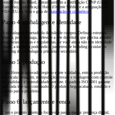
vender fora do Brasil, entram também a notificação CPNP (União
Europeia), a certificação Halal (Oriente Médio) e a adequação ao
FDA (EUA). Veja o guia de
exportação de cosméticos
.
Passo 4: embalagem e identidade
A embalagem é metade da decisão de compra. Defina a estrutura
(frasco, pote, bisnaga, airless) e a arte do rótulo, que precisa atender
exigências técnicas e regulatórias. Se você ainda não tem identidade
visual, a indústria pode indicar parceiros de branding e cuidar do
sourcing das embalagens primária e secundária.
Passo 5: produção
Com fórmula aprovada, registro e arte validados, entra a produção
em escala: pesagem, manipulação, envase e rotulagem, com controle
de qualidade e rastreabilidade por lote. O padrão ISO 9001 garante
que cada lote saia com laudo. O produto chega acabado, rotulado e
pronto para a prateleira.
Passo 6: lançamento e venda
Com o produto pronto, o foco volta para a marca: presença digital,