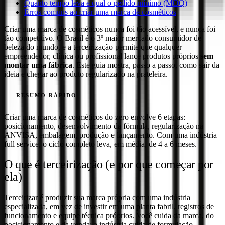
Quanto tempo leva e qual o pedido mínimo (MOQ)
Erros comuns ao criar uma marca de cosméticos
Criar uma marca de cosméticos nunca foi tão acessível, e nunca foi
tão competitivo. O Brasil é o 3º maior mercado consumidor de
beleza do mundo, e a terceirização permite que qualquer
empreendedor, clínica ou profissional lance produtos próprios
sem
montar uma fábrica
. Este guia mostra, passo a passo, como sair da
ideia e chegar ao produto regularizado na prateleira.
RESUMO RÁPIDO
Criar uma marca de cosméticos do zero envolve 6 etapas:
posicionamento, desenvolvimento da fórmula, regularização na
ANVISA, embalagem, produção e lançamento. Com uma indústria
full service, o ciclo completo leva, em média, de 4 a 6 meses.
O que é terceirização (e por que começar por
ela)
Terceirizar é produzir sua marca própria com uma indústria
especializada, em vez de investir em uma planta fabril, registros de
funcionamento e equipe técnica próprios. Você cuida da marca, do
posicionamento e da venda; a indústria cuida de formulação,