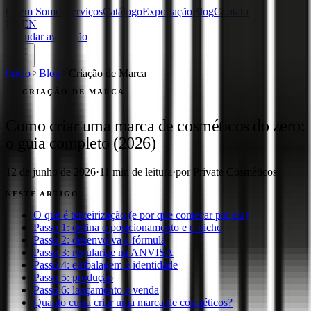
Quem Somos
Serviços
Catálogo
Exportação
Blog
Contato
PT
/
EN
Agendar avaliação
Início
Blog
Criação de Marca
CRIAÇÃO DE MARCA
Como criar uma marca de cosméticos do zero:
o guia completo (2026)
12 de junho de 2026
·
11
min de leitura
·
por Private Cosméticos
NESTE ARTIGO
O que é terceirização (e por que começar por ela)
Passo 1: defina o posicionamento e o nicho
Passo 2: desenvolva a fórmula
Passo 3: regularize na ANVISA
Passo 4: embalagem e identidade
Passo 5: produção
Passo 6: lançamento e venda
Quanto custa criar uma marca de cosméticos?