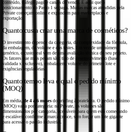
conteúdo, tráfego pago e canais de venda. É aqui que o
posicionamento do Passo 1 se paga. Muitas marcas atendidas pela
Private começam online e expandem para marketplaces e
exportação.
Quanto custa criar uma marca de cosméticos?
O investimento depende da categoria, da complexidade da fórmula,
da embalagem, do volume e dos testes. Em vez de um número
genérico, o custo real vem de uma avaliação técnica do seu projeto.
Os fatores que mais pesam são: tipo de desenvolvimento (base
validada x exclusivo), embalagem, volume do primeiro lote e
exigências regulatórias.
Quanto tempo leva e qual o pedido mínimo
(MOQ)
Em média,
de 4 a 6 meses
do briefing à prateleira. O pedido mínimo
(MOQ) varia por categoria: na Private, os volumes são
dimensionados por categoria, acessíveis para quem está começando
e escaláveis conforme a marca cresce, sem forçar um lote gigante
para acessar o padrão industrial.